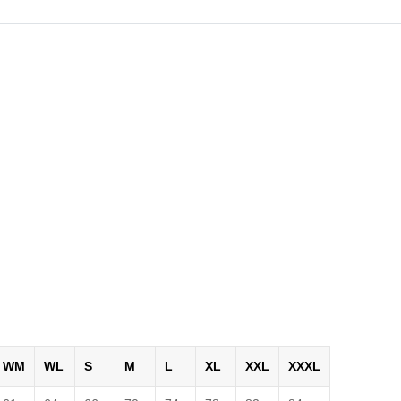
WM
WL
S
M
L
XL
XXL
XXXL