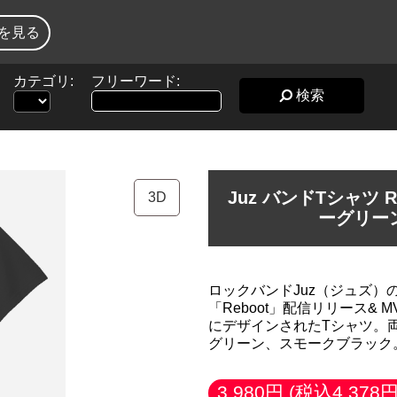
を見る
カテゴリ:
フリーワード:
検索
Juz バンドTシャツ
3D
ーグリー
ロックバンドJuz（ジュズ）の
「Reboot」配信リリース&
にデザインされたTシャツ。
グリーン、スモークブラック
3,980円
(税込4,378円