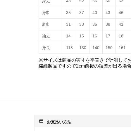
身丈
48
52
56
60
63
身巾
35
37
40
43
46
肩巾
31
33
35
38
41
袖丈
14
15
16
17
18
身長
118
130
140
150
161
※サイズは商品の実寸を平置きで計測して
繊維製品ですので2cm前後の誤差が出る場
payment
お支払い方法