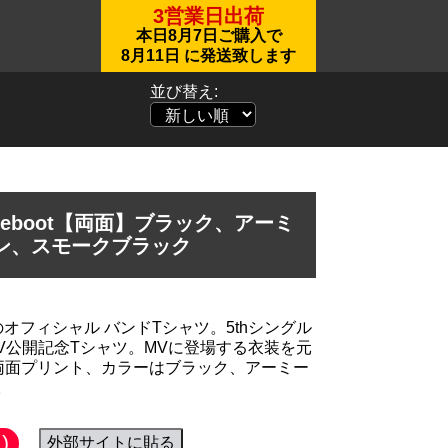
3営業日出荷
本日
8月7日
ご購入で
8月11日
に発送致します
並び替え:
 Reboot【両面】ブラック、アーミ
ン、スモークブラック
オフィシャル バンドTシャツ。5thシングル
 MV公開記念Tシャツ。MVに登場する衣装を元
両面プリント、カラーはブラック、アーミー
。
)
外部サイトに貼る